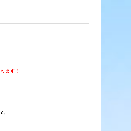
おります！
から、
う