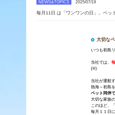
NEWS&TOPICS
2025/07/19
毎月11日 は「ワンワンの日」。ペッ
大切なペ
いつも初島
当社では、
(※)
当社が運航
熱海～初島
ペット同伴
大切な家族
このほど、
毎月１１日