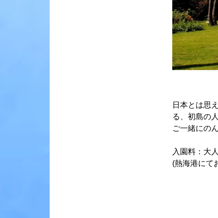
日本とは思
る、初島の
ご一緒にの
入園料：大
(熱海港にて