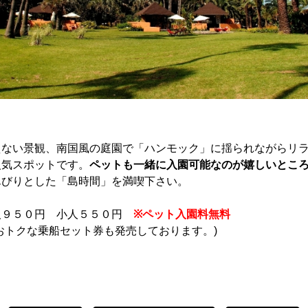
えない景観、南国風の庭園で「ハンモック」に揺られながらリ
人気スポットです。
ペットも一緒に入園可能なのが嬉しいとこ
んびりとした「島時間」を満喫下さい。
人９５０円 小人５５０円
※ペット入園料無料
おトクな乗船セット券も発売しております。)