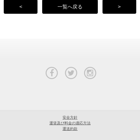
<
一覧へ戻る
>
安全方針
運賃及び料金の適応方法
運送約款