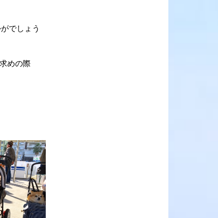
かがでしょう
お求めの際
。